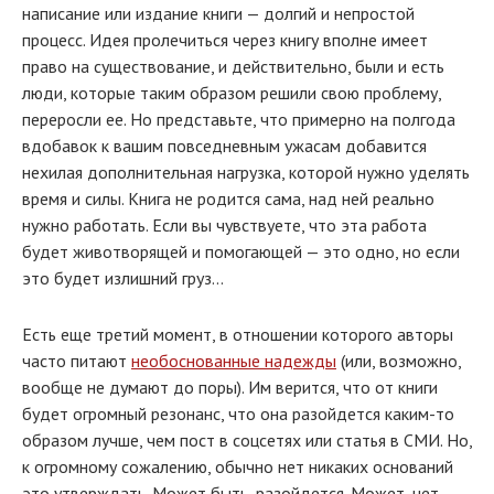
написание или издание книги — долгий и непростой
процесс. Идея пролечиться через книгу вполне имеет
право на существование, и действительно, были и есть
люди, которые таким образом решили свою проблему,
переросли ее. Но представьте, что примерно на полгода
вдобавок к вашим повседневным ужасам добавится
нехилая дополнительная нагрузка, которой нужно уделять
время и силы. Книга не родится сама, над ней реально
нужно работать. Если вы чувствуете, что эта работа
будет животворящей и помогающей — это одно, но если
это будет излишний груз...
Есть еще третий момент, в отношении которого авторы
часто питают
необоснованные надежды
(или, возможно,
вообще не думают до поры). Им верится, что от книги
будет огромный резонанс, что она разойдется каким-то
образом лучше, чем пост в соцсетях или статья в СМИ. Но,
к огромному сожалению, обычно нет никаких оснований
это утверждать. Может быть, разойдется. Может, нет.