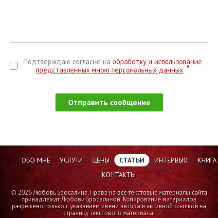
Подтверждаю согласие на
обработку и использование
*
представленных мною персональных данных
.
Отправить сообщение
ОБО МНЕ
УСЛУГИ
ЦЕНЫ
СТАТЬИ
ИНТЕРВЬЮ
КНИГА
КОНТАКТЫ
© 2026 Любовь Бросалина. Права на все текстовые материалы сайта
принадлежат Любови Бросалиной. Копирование материалов
разрешено только с указанием имени автора и активной ссылкой на
страницу текстового материала.